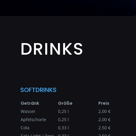
DRINKS
SOFTDRINKS
Getränk
Größe
Preis
Wasser
0,25 l
2,00 €
Apfelschorle
0,25 l
2,00 €
Cola
0,33 l
2,50 €
Cola Light / Zero
0,33 l
2,50 €