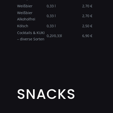
Weißbier
0,33 l
2,70 €
Weißbier
0,33 l
2,70 €
Alkoholfrei
Kölsch
0,33 l
2,50 €
Cocktails & KUKI
0,2l/0,33l
6,90 €
– diverse Sorten
SNACKS