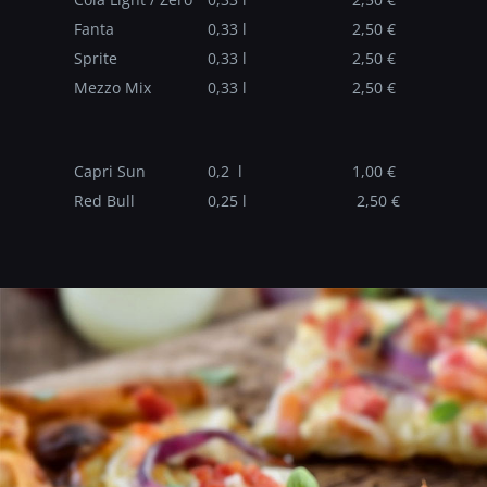
Fanta
0,33 l
2,50 €
Sprite
0,33 l
2,50 €
Mezzo Mix
0,33 l
2,50 €
Capri Sun
0,2 l
1,00 €
Red Bull
0,25 l
2,50 €